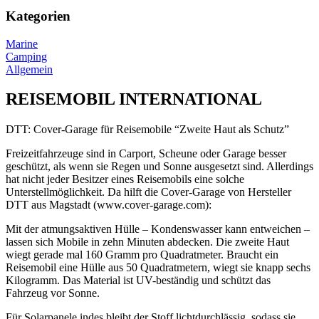
Kategorien
Marine
Camping
Allgemein
REISEMOBIL INTERNATIONAL
DTT: Cover-Garage für Reisemobile “Zweite Haut als Schutz”
Freizeitfahrzeuge sind in Carport, Scheune oder Garage besser
geschützt, als wenn sie Regen und Sonne ausgesetzt sind. Allerdings
hat nicht jeder Besitzer eines Reisemobils eine solche
Unterstellmöglichkeit. Da hilft die Cover-Garage von Hersteller
DTT aus Magstadt (www.cover-garage.com):
Mit der atmungsaktiven Hülle – Kondenswasser kann entweichen –
lassen sich Mobile in zehn Minuten abdecken. Die zweite Haut
wiegt gerade mal 160 Gramm pro Quadratmeter. Braucht ein
Reisemobil eine Hülle aus 50 Quadratmetern, wiegt sie knapp sechs
Kilogramm. Das Material ist UV-beständig und schützt das
Fahrzeug vor Sonne.
Für Solarpanele indes bleibt der Stoff lichtdurchlässig, sodass sie