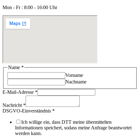
Mon - Fr : 8:00 - 16:00 Uhr
Name
*
Vorname
Nachname
DSGVO-
E-Mail-Adresse
*
Einverständnis
Nachricht
Nachricht
*
E-
DSGVO-Einverständnis
*
Mail-
Adresse
Ich willige ein, dass DTT meine übermittelten
Informationen speichert, sodass meine Anfrage beantwortet
werden kann.