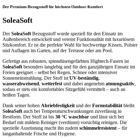
Der Premium-Bezugsstoff für höchsten Outdoor-Komfort
SoleaSoft
Der
SoleaSoft
Bezugsstoff wurde speziell für den Einsatz im
Außenbereich entwickelt und vereint Funktionalität mit luxuriösem
Sitzkomfort. Er ist die perfekte Wahl für hochwertige Kissen, Polster
und Auflagen im Garten, auf der Terrasse oder am Pool.
Gefertigt aus robusten, spinndüsengefärbten Hightech-Fasern ist
SoleaSoft
besonders langlebig und für den ganzjährigen Einsatz im
Freien geeignet – selbst bei Regen, Schnee oder intensiver
Sonneneinstrahlung. Der Stoff ist
UV-beständig
,
wasserabweisend
,
wetterfest
und dabei angenehm
atmungsaktiv
,
sodass er stets ein komfortables Sitzgefühl vermittelt – auch an
heißen Tagen.
Dank seiner hohen
Abriebfestigkeit
und der
Formstabilität
bleibt
SoleaSoft
auch bei Temperaturschwankungen zuverlässig in
Bestform. Der Stoff ist bis
30 °C waschbar
und lässt sich bei
Bedarf mit mildem Reiniger (verdünnt) vorsichtig reinigen. Die
spezielle Ausrüstung macht ihn zudem
schimmelresistent
– für
langanhaltende Frische und Hygiene.