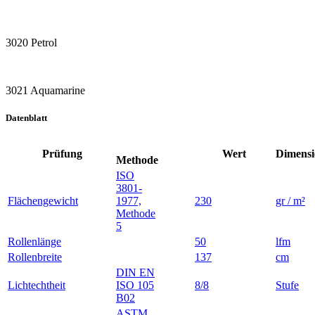
3020 Petrol
3021 Aquamarine
Datenblatt
Prüfung
Wert
Dimensi
Methode
ISO
3801-
Flächengewicht
1977,
230
gr / m²
Methode
5
Rollenlänge
50
lfm
Rollenbreite
137
cm
DIN EN
Lichtechtheit
ISO 105
8/8
Stufe
B02
ASTM