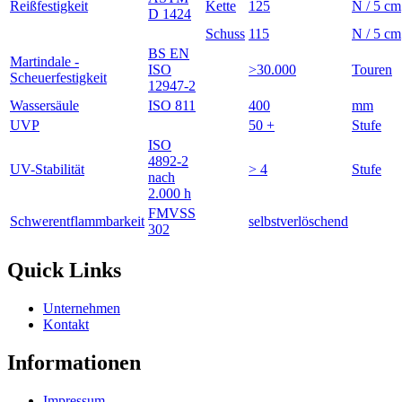
Reißfestigkeit
Kette
125
N / 5 cm
D 1424
Schuss
115
N / 5 cm
BS EN
Martindale -
ISO
>30.000
Touren
Scheuerfestigkeit
12947-2
Wassersäule
ISO 811
400
mm
UVP
50 +
Stufe
ISO
4892-2
UV-Stabilität
> 4
Stufe
nach
2.000 h
FMVSS
Schwerentflammbarkeit
selbstverlöschend
302
Quick Links
Unternehmen
Kontakt
Informationen
Impressum