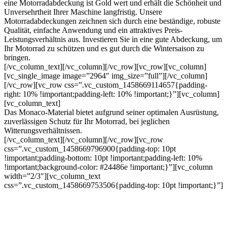
eine Motorradabdeckung ist Gold wert und erhält die Schönheit und
Unversehrtheit Ihrer Maschine langfristig. Unsere
Motorradabdeckungen zeichnen sich durch eine beständige, robuste
Qualität, einfache Anwendung und ein attraktives Preis-
Leistungsverhältnis aus. Investieren Sie in eine gute Abdeckung, um
Ihr Motorrad zu schützen und es gut durch die Wintersaison zu
bringen.
[/vc_column_text][/vc_column][/vc_row][vc_row][vc_column]
[vc_single_image image=”2964″ img_size=”full”][/vc_column]
[/vc_row][vc_row css=”.vc_custom_1458669114657{padding-
right: 10% !important;padding-left: 10% !important;}”][vc_column]
[vc_column_text]
Das Monaco-Material bietet aufgrund seiner optimalen Ausrüstung,
zuverlässigen Schutz für Ihr Motorrad, bei jeglichen
Witterungsverhältnissen.
[/vc_column_text][/vc_column][/vc_row][vc_row
css=”.vc_custom_1458669796900{padding-top: 10pt
!important;padding-bottom: 10pt !important;padding-left: 10%
!important;background-color: #24486e !important;}”][vc_column
width=”2/3″][vc_column_text
css=”.vc_custom_1458669753506{padding-top: 10pt !important;}”]
Wir beraten Sie gerne, nehmen