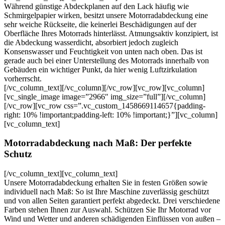
Während günstige Abdeckplanen auf den Lack häufig wie
Schmirgelpapier wirken, besitzt unsere Motorradabdeckung eine
sehr weiche Rückseite, die keinerlei Beschädigungen auf der
Oberfläche Ihres Motorrads hinterlässt. Atmungsaktiv konzipiert, ist
die Abdeckung wasserdicht, absorbiert jedoch zugleich
Konsenswasser und Feuchtigkeit von unten nach oben. Das ist
gerade auch bei einer Unterstellung des Motorrads innerhalb von
Gebäuden ein wichtiger Punkt, da hier wenig Luftzirkulation
vorherrscht.
[/vc_column_text][/vc_column][/vc_row][vc_row][vc_column]
[vc_single_image image=”2966″ img_size=”full”][/vc_column]
[/vc_row][vc_row css=”.vc_custom_1458669114657{padding-
right: 10% !important;padding-left: 10% !important;}”][vc_column]
[vc_column_text]
Motorradabdeckung nach Maß: Der perfekte
Schutz
[/vc_column_text][vc_column_text]
Unsere Motorradabdeckung erhalten Sie in festen Größen sowie
individuell nach Maß: So ist Ihre Maschine zuverlässig geschützt
und von allen Seiten garantiert perfekt abgedeckt. Drei verschiedene
Farben stehen Ihnen zur Auswahl. Schützen Sie Ihr Motorrad vor
Wind und Wetter und anderen schädigenden Einflüssen von außen –